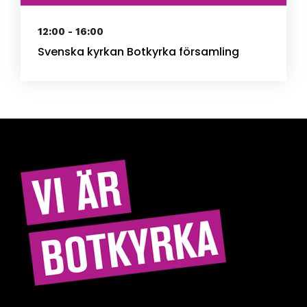
12:00 - 16:00
Svenska kyrkan Botkyrka församling