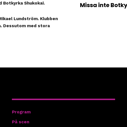
ed
Botkyrka Shukokai
.
Missa inte Botk
Mikael Lundström. Klubben
sta. Dessutom med stora
Hitta rätt
Program
På scen