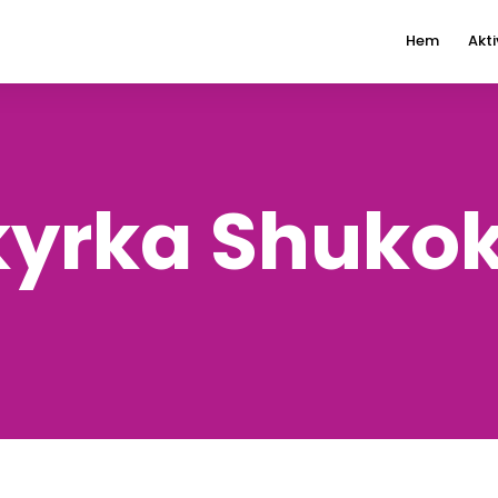
Hem
Akti
kyrka Shukok