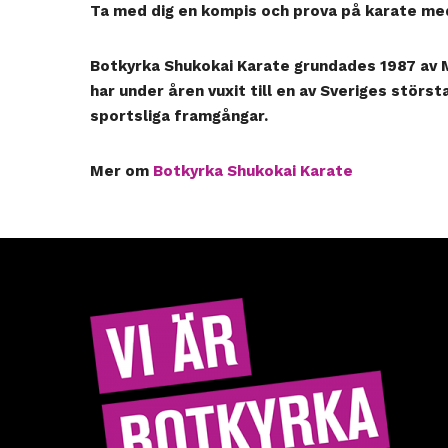
Ta med dig en kompis och prova på karate m
Botkyrka Shukokai Karate
grundades 1987 av 
har under åren vuxit till en av Sveriges stör
sportsliga framgångar.
Mer om
Botkyrka Shukokai Karate