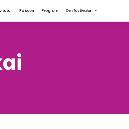
viteter
På scen
Program
Om festivalen
Press
Hågelbyparken
Frågor och svar
Hitta hit
ai
Kontakt