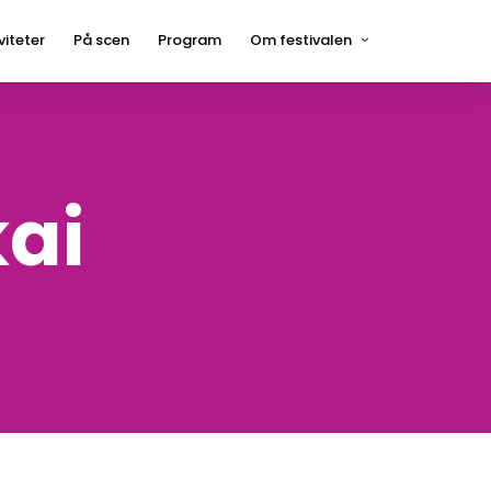
viteter
På scen
Program
Om festivalen
Press
Hågelbyparken
Frågor och svar
Hitta hit
ai
Kontakt