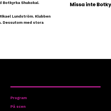
ed
Botkyrka Shukokai
.
Missa inte Botk
Mikael Lundström. Klubben
sta. Dessutom med stora
Hitta rätt
Program
På scen