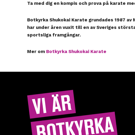
Ta med dig en kompis och prova på karate m
Botkyrka Shukokai Karate
grundades 1987 av 
har under åren vuxit till en av Sveriges stör
sportsliga framgångar.
Mer om
Botkyrka Shukokai Karate