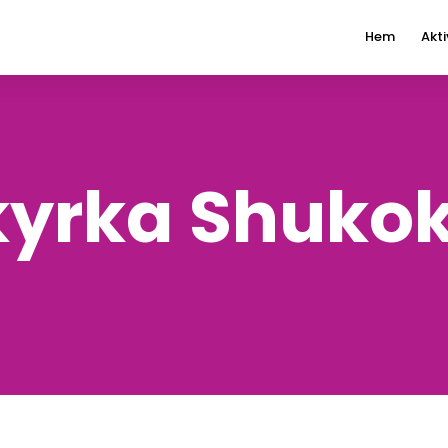
Hem
Akti
kyrka Shukok