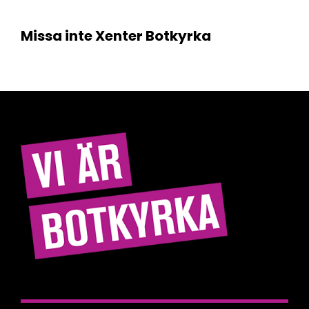
Missa inte Xenter Botkyrka
Hitta rätt