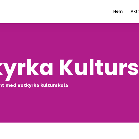
Hem
Akti
yrka Kultur
nt med Botkyrka kulturskola