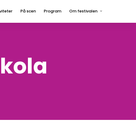
viteter
På scen
Program
Om festivalen
Press
Hågelbyparken
Frågor och svar
Hitta hit
skola
Kontakt