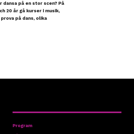
er dansa på en stor scen? På
h 20 år gå kurser i musik,
 prova på dans, olika
Hitta rätt
Program