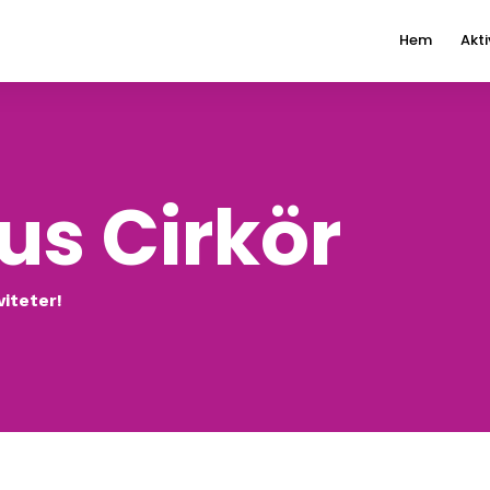
Hem
Akti
us Cirkör
viteter!