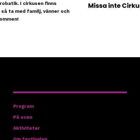
robatik. I cirkusen finns
Missa inte Cirku
 så ta med familj, vänner och
lkommen!
Hitta rätt
Program
På scen
Aktiviteter
Om festivalen