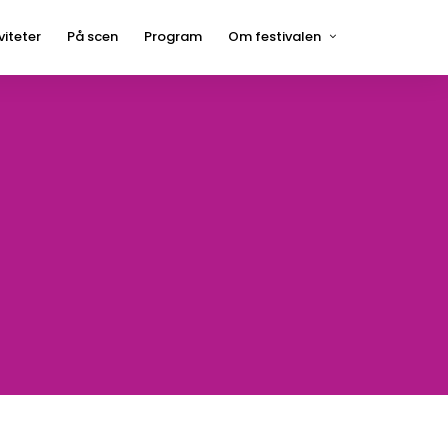
viteter
På scen
Program
Om festivalen
Press
Hågelbyparken
Frågor och svar
Hitta hit
Kontakt