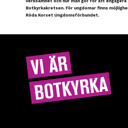
verksamhet och hur man gör för att engagera 
Botkyrkakretsen. För ungdomar finns möjlighet
Röda Korset Ungdomsförbundet.