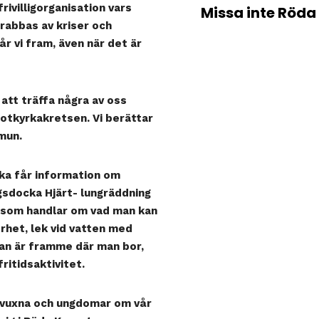
rivilligorganisation vars
Missa inte Röda
rabbas av kriser och
år vi fram, även när det är
att träffa några av oss
otkyrkakretsen. Vi berättar
mun.
rka får information om
ngsdocka Hjärt- lungräddning
a som handlar om vad man kan
rhet, lek vid vatten med
kan är framme där man bor,
ritidsaktivitet.
i vuxna och ungdomar om vår