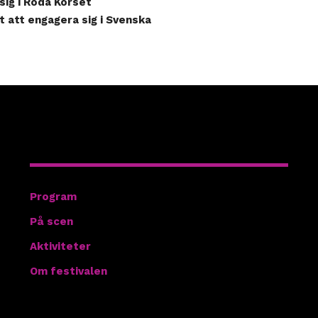
sig i Röda Korset
 att engagera sig i Svenska
Hitta rätt
Program
På scen
Aktiviteter
Om festivalen