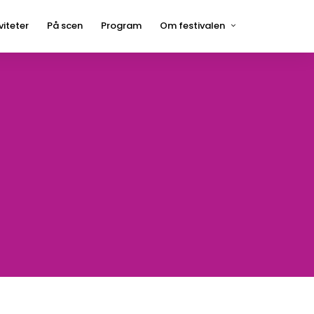
viteter
På scen
Program
Om festivalen
Press
Hågelbyparken
Frågor och svar
Hitta hit
Kontakt