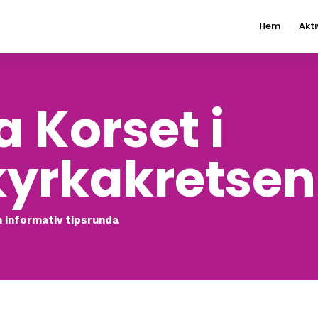
Hem
Akti
 Korset i
kyrkakretsen
h informativ tipsrunda