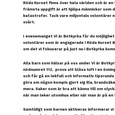
Röda Korset finns över hela världen och är en f
främsta uppgift är att hjälpa människor som d
katastrofer. Tack vare miljontals volontärer n
svårt.
I evenemanget Vi är Botkyrka får du möjlighet 
volontärer som är engagerade i Röda Korset B
om det vi fokuserar på just nu i Botkyrka kom
Alla barn som hälsar på oss under Vi är Botky
nödnumret 112, prova att blåsa luft i en övni
och får gå en lekfull och informativ tipsrund
göra om någon kompis gjort sig illa, brandsäke
mera. Saker som är bra att känna till om olyc
när man leker utomhus eller när man är på en f
Samtidigt som barnen aktiveras informerar v