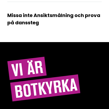
Missa inte Ansiktsmålning och prova
på danssteg