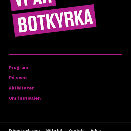
Hitta rätt
Program
På scen
Aktiviteter
Om festivalen
Frågor och svar
Hitta hit
Kontakt
Arkiv