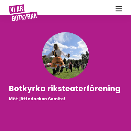
Botkyrka riksteaterförening
Möt jättedockan Samita!