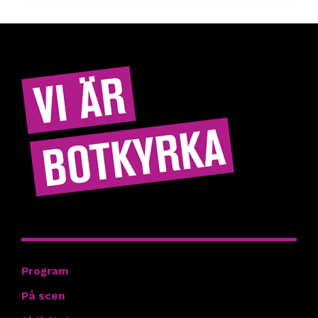
Hitta rätt
Program
På scen