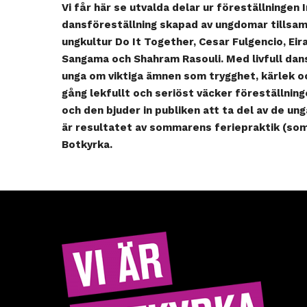
Vi får här se utvalda delar ur föreställningen 
dansföreställning skapad av ungdomar tills
ungkultur Do It Together, Cesar Fulgencio, Eir
Sangama och Shahram Rasouli. Med livfull dans
unga om viktiga ämnen som trygghet, kärlek o
gång lekfullt och seriöst väcker föreställning
och den bjuder in publiken att ta del av de un
är resultatet av sommarens feriepraktik (som
Botkyrka.