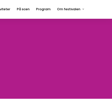
viteter
På scen
Program
Om festivalen
Press
Hågelbyparken
Frågor och svar
Hitta hit
Kontakt