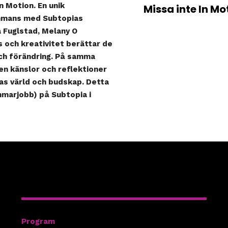
In Motion. En unik
Missa inte In Mo
ammans med Subtopias
a Fuglstad, Melany O
 och kreativitet berättar de
ch förändring. På samma
en känslor och reflektioner
gas värld och budskap. Detta
marjobb) på Subtopia i
Hitta rätt
Program