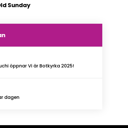
Old Sunday
an
chi öppnar Vi är Botkyrka 2025!
ar dagen