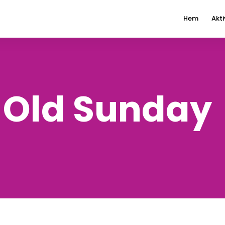
Hem
Akti
 Old Sunday