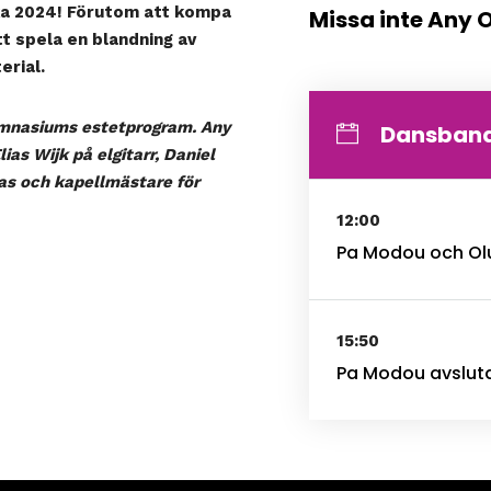
ka 2024! Förutom att kompa
Missa inte Any 
t spela en blandning av
erial.
ymnasiums estetprogram. Any
Dansban
ias Wijk på elgitarr, Daniel
s och kapellmästare för
12:00
Pa Modou och Olu
15:50
Pa Modou avslut