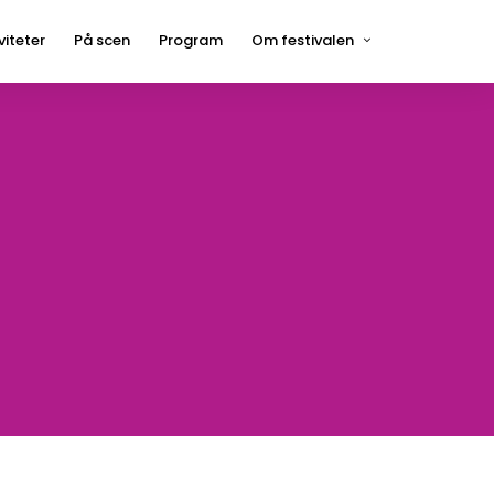
viteter
På scen
Program
Om festivalen
Press
Hågelbyparken
Frågor och svar
Hitta hit
Kontakt