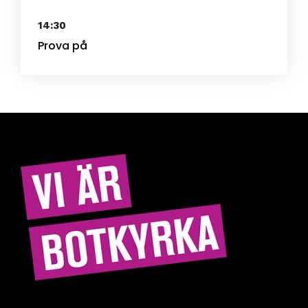
14:30
Prova på
Hitta rätt