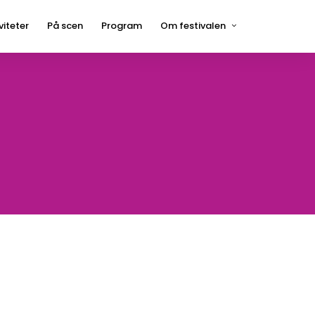
viteter
På scen
Program
Om festivalen
Press
Hågelbyparken
Frågor och svar
Hitta hit
Kontakt