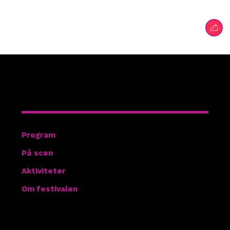
Hitta rätt
Program
På scen
Aktiviteter
Om festivalen