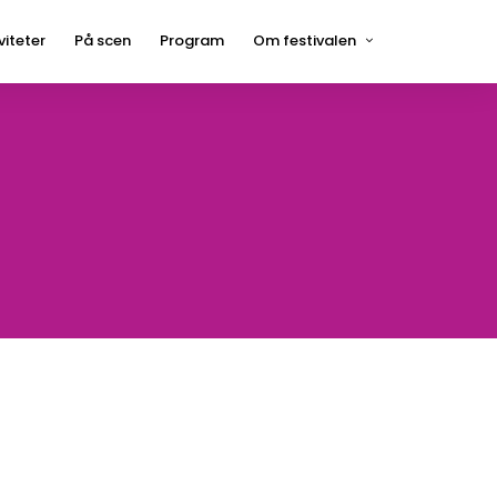
viteter
På scen
Program
Om festivalen
Press
Hågelbyparken
Frågor och svar
Hitta hit
Kontakt