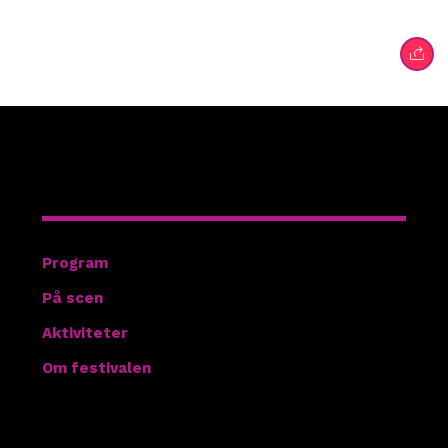
Hitta rätt
Program
På scen
Aktiviteter
Om festivalen