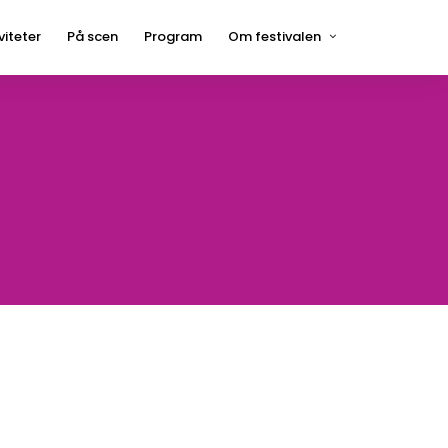
viteter
På scen
Program
Om festivalen
Press
Hågelbyparken
Frågor och svar
Hitta hit
Kontakt