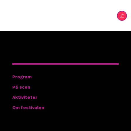
Hitta rätt
Program
På scen
Aktiviteter
Om festivalen