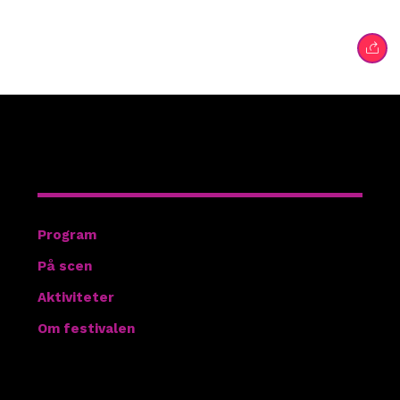
Hitta rätt
Program
På scen
Aktiviteter
Om festivalen