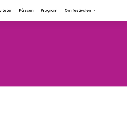
viteter
På scen
Program
Om festivalen
Press
Hågelbyparken
Frågor och svar
Hitta hit
Kontakt