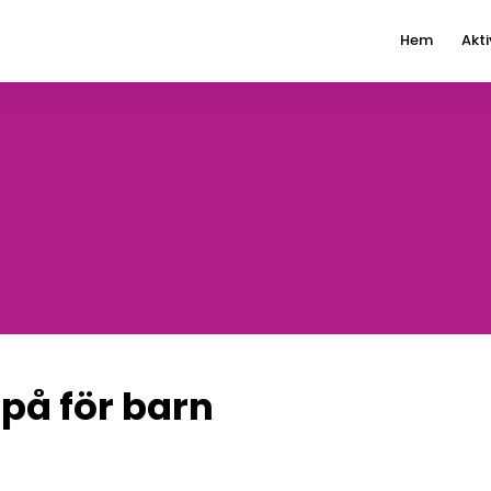
Hem
Akti
på för barn