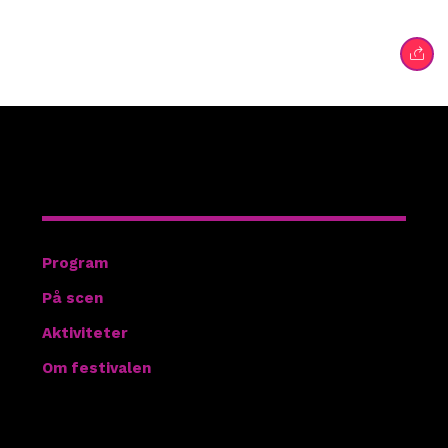
Hitta rätt
Program
På scen
Aktiviteter
Om festivalen