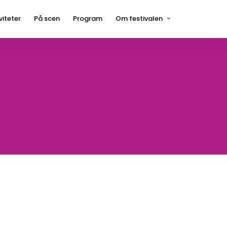
viteter
På scen
Program
Om festivalen
Press
Hågelbyparken
Frågor och svar
Hitta hit
Kontakt