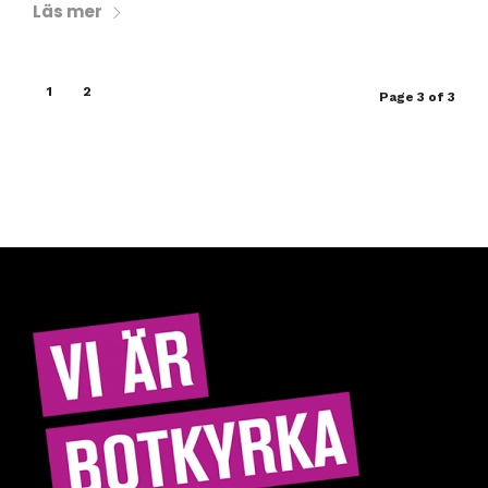
Läs mer
1
2
3
Page 3 of 3